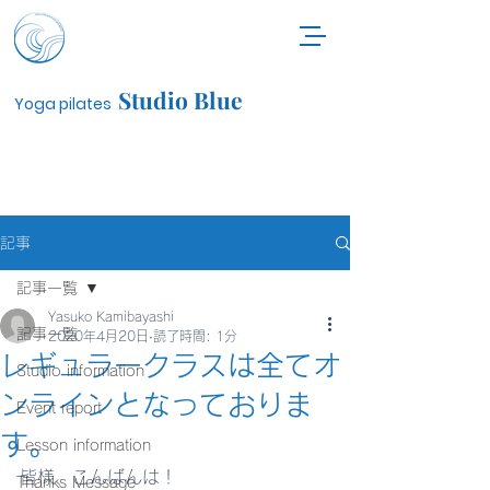
Studio Blue
Yoga pilates
記事
記事一覧
Yasuko Kamibayashi
記事一覧
2020年4月20日
読了時間: 1分
レギュラークラスは全てオ
Studio information
ンラインとなっておりま
Event report
す。
Lesson information
皆様、こんばんは！
Thanks Message