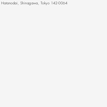
F Hatanodai, Shinagawa, Tokyo 142-0064