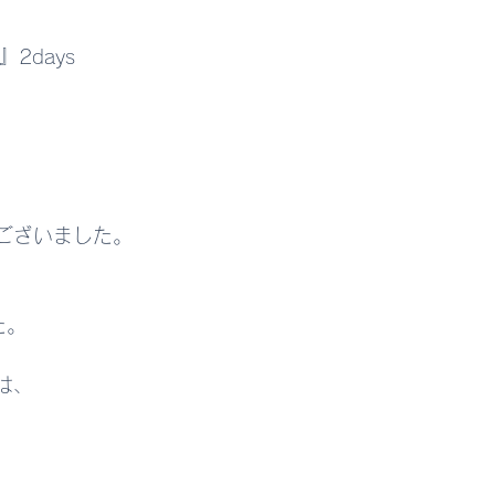
e』2days
ございました。
た。
は、