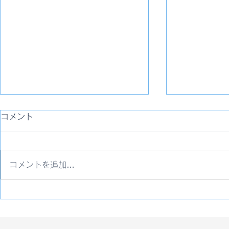
コメント
コメントを追加…
地球を癒すワンアクションを
発声・伝え
はじめよう！
先生 レポ