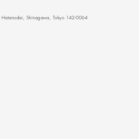
F Hatanodai, Shinagawa, Tokyo 142-0064