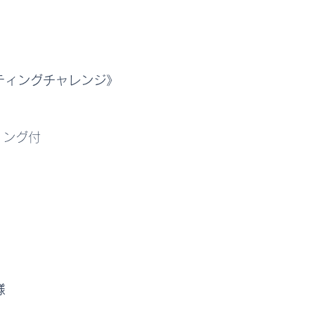
ァスティングチャレンジ》
リング付
様