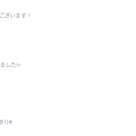
とうございます！
ました✨
り‼︎