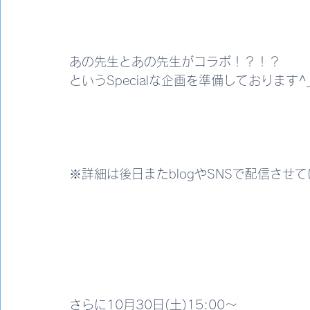
あの先生とあの先生がコラボ！？！？
というSpecialな企画を準備しております^
※詳細は後日またblogやSNSで配信させ
さらに10月30日(土)15:00〜