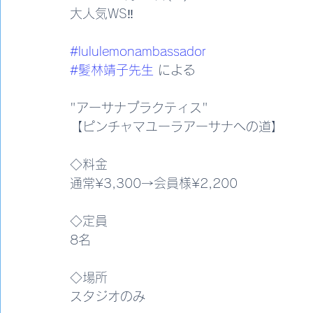
大人気WS‼️
#lululemonambassador
#髪林靖子先生
 による
"アーサナプラクティス"
【ピンチャマユーラアーサナへの道】
◇料金
通常¥3,300→会員様¥2,200
◇定員
8名
◇場所
スタジオのみ