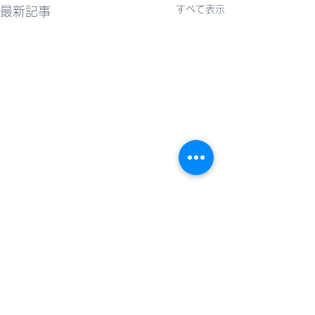
すべて表示
最新記事
料金改定のお知
前略、平素より格
コメント
を賜り、誠にあり