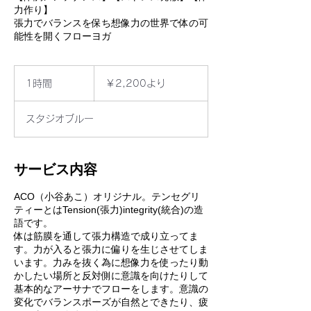
力作り】
張力でバランスを保ち想像力の世界で体の可
能性を開くフローヨガ
2,200
円
1時間
1
￥2,200より
よ
時
り
スタジオブルー
サービス内容
ACO（小谷あこ）オリジナル。テンセグリ
ティーとはTension(張力)integrity(統合)の造
語です。
体は筋膜を通して張力構造で成り立ってま
す。力が入ると張力に偏りを生じさせてしま
います。力みを抜く為に想像力を使ったり動
かしたい場所と反対側に意識を向けたりして
基本的なアーサナでフローをします。意識の
変化でバランスポーズが自然とできたり、疲