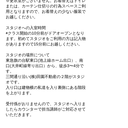
※更衣室がございません。お着替えはトイレ
または、カーテン仕切りの行為スペースご利
用となりますので、お着替えの少ない服装で
お越しください。
スタジオへの入室時間
◉クラス開始の10分前がドアオープンとなり
ます。初めてスタジオをご利用の方は記入物
がありますので15分前にお越しください。
スタジオの場所について
東急旗の台駅東口(池上線ホーム出口）、南
口(大井町線寄り出口）から、徒歩3〜4分で
す。
三間通り沿い(株)田園不動産の２階がスタジ
オです。
入り口は建物横の私道を入り裏側にある階段
を上がります。
受付係がおりませんので、スタジオへ入りま
したらカウンターで担当講師がご対応させて
いただきます。