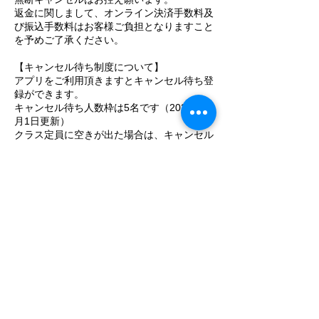
返金に関しまして、オンライン決済手数料及
び振込手数料はお客様ご負担となりますこと
を予めご了承ください。
【キャンセル待ち制度について】
アプリをご利用頂きますとキャンセル待ち登
録ができます。
キャンセル待ち人数枠は5名です（2024年10
月1日更新）
クラス定員に空きが出た場合は、キャンセル
待ちの１番目の方の
アプリサイトへお知らせが届きます。
30分経過後は優先権利が失効となり、どな
たでもご予約可能となります。
連絡先
日本、東京都品川区旗の台４−７−２
+81364216976
info@studioblue.space