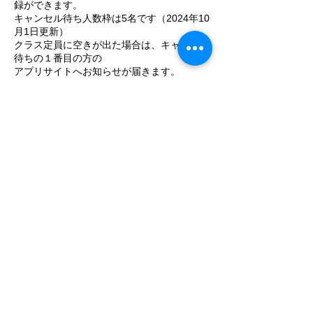
録ができます。
キャンセル待ち人数枠は5名です（2024年10
月1日更新）
クラス定員に空きが出た場合は、キャンセル
待ちの１番目の方の
アプリサイトへお知らせが届きます。
30分経過後は優先権利が失効となり、どな
たでもご予約可能となります。
連絡先
+81364216976
info@studioblue.space
日本、東京都品川区旗の台４−７−２