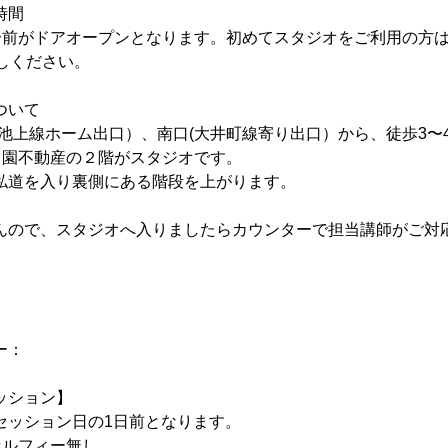
時間
0分前がドアオープンとなります。初めてスタジオをご利用の方
しください。
ついて
(池上線ホーム出口）、南口(大井町線寄り出口）から、徒歩3〜
)田園不動産の２階がスタジオです。
私道を入り裏側にある階段を上がります。
んので、スタジオへ入りましたらカウンターで担当講師がご対
ー：
ッション】
セッション日の1日前となります。
セルフィー無し