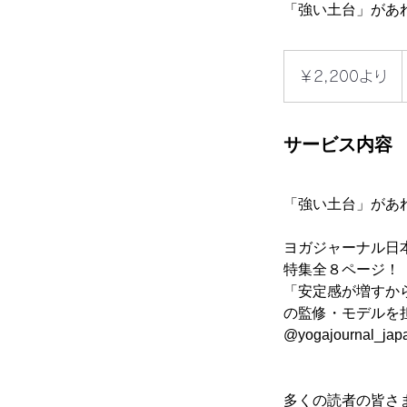
「強い土台」があ
2,200
円
￥2,200より
よ
り
サービス内容
「強い土台」があ
ヨガジャーナル日本版 
特集全８ページ！
「安定感が増すか
の監修・モデルを
@yogajournal_jap
多くの読者の皆さ