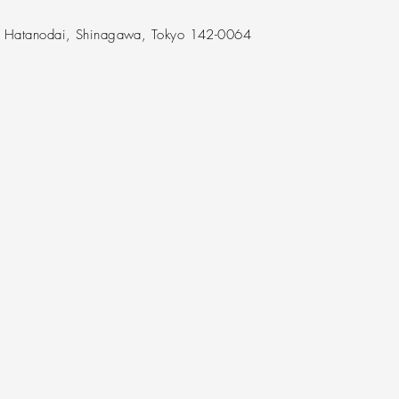
F Hatanodai, Shinagawa, Tokyo 142-0064