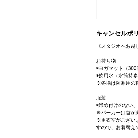
キャンセルポ
《スタジオへお越
お持ち物
◉ヨガマット（30
◉飲用水（水筒持
※冬場は防寒用の
服装
◉締め付けのない
※パーカーは首が
※更衣室がござい
すので、お着替え