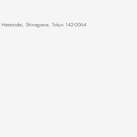
F Hatanodai, Shinagawa, Tokyo 142-0064