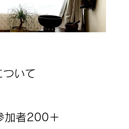
について
加者200＋