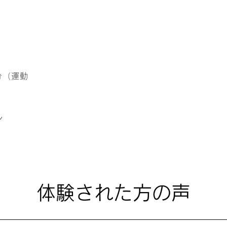
）
分（運動
ン
​体験された方の声