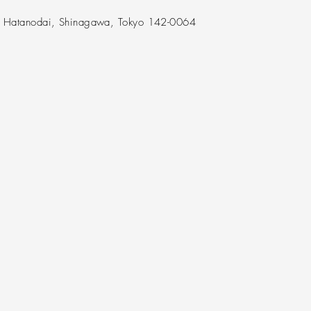
F Hatanodai, Shinagawa, Tokyo 142-0064