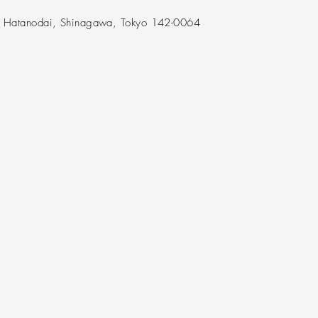
F Hatanodai, Shinagawa, Tokyo 142-0064