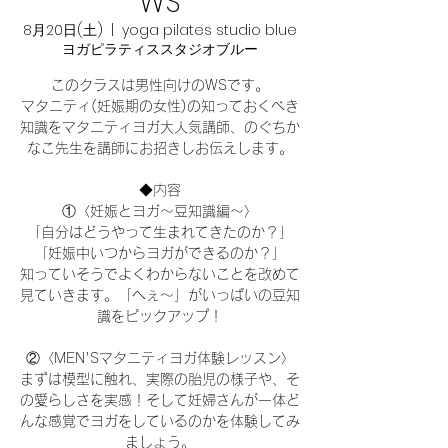
WS
8月20日(土)
  |  
yoga pilates studio blue
ヨガピラティススタジオブルー
このクラスは男性向けのWSです。
マタニティ(妊娠期の女性)の知っておくべき
知識をマタニティヨガ大人気講師、のぐちか
なこ先生を講師にお招きしお伝えします。
◆内容
①〈妊娠とヨガ〜豆知識編〜〉
「自分はどうやって生まれてきたのか？」
「妊娠中いつからヨガができるのか？」
知っていそうでよくわからないことを改めて
見ていきます。「へぇ〜」がいっぱいの豆知
識をピックアップ！
②〈MEN'Sマタニティヨガ体験レッスン〉
まずは模型に触れ、実際の胎児の様子や、そ
の愛らしさを実感！そして妊婦さんが一体ど
んな感覚でヨガをしているのかを体験してみ
ましょう。