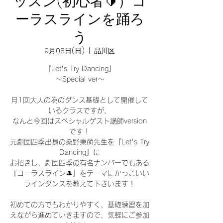
ッスン(初心者🔰）コ
ーラスラインを踊ろ
う
9月08日(日)
  |  
品川区
『Let's Try Dancing』
〜Special ver〜
月1回大人の為のダンス基礎として開催して
いるクラスですが、
なんと今回はスペシャルゲスト講師version
です！
元劇団四季出身の桑野東萌先生を『Let's Try
Dancing』に
お招きし、劇団四季の有名ナンバーでもある
『コーラスライン🎩』をテーマにかっこいい
ラインダンスを教えて下さいます！
初めての方でもわかりやすく、基礎練習を加
えながら進めていきますので、気軽にご参加